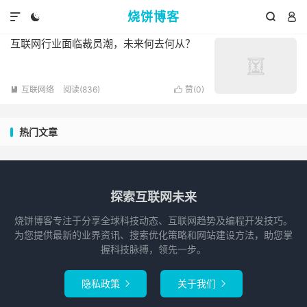
标签：云计算
烧饼博客
共 1 篇文章




互联网行业面临裁员潮，未来何去何从？
互联网络
阅读(836)
赞(
0
)


热门文章
探索互联网未来
烧饼博客专注于分享全球科技动态、互联网趋势及编程开发技巧。
为您提供最新的业界资讯、搜索优化策略和网站建设方法，助您掌
握科技脉搏，领先一步。
隐私政策
关于我们

