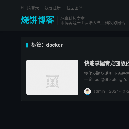
Hi, 请登录
我要注册
找回密码
烧饼博客
尽享科技文章
本博客是一个高端大气上档次的网站
标签：docker
快速掌握青龙面板
操作步骤及说明 下面是青龙
一遍 root@ShaoBing:/ql $
admin
2024-10-