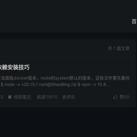
首
共 1 篇文章
依赖安装技巧
面板docker版本，node的system默认的版本，这些文件要先备份
 node -v v20.15.1 root@ShaoBing:/ql $ npm -v 10.8...
23
经验笔记
阅读(1911)
去评论
赞(
0
)

