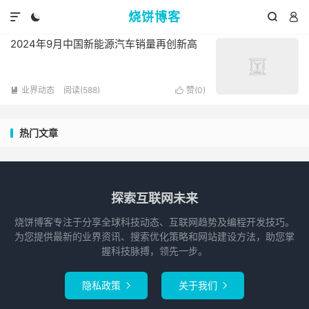
标签：汽车市场
烧饼博客
共 1 篇文章




2024年9月中国新能源汽车销量再创新高
业界动态
阅读(588)
赞(
0
)


热门文章
探索互联网未来
烧饼博客专注于分享全球科技动态、互联网趋势及编程开发技巧。
为您提供最新的业界资讯、搜索优化策略和网站建设方法，助您掌
握科技脉搏，领先一步。
隐私政策
关于我们

